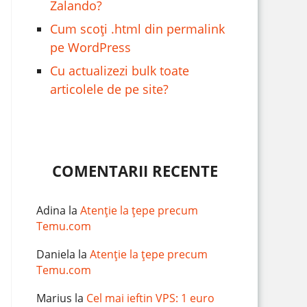
Zalando?
Cum scoți .html din permalink
pe WordPress
Cu actualizezi bulk toate
articolele de pe site?
COMENTARII RECENTE
Adina
la
Atenție la țepe precum
Temu.com
Daniela
la
Atenție la țepe precum
Temu.com
Marius
la
Cel mai ieftin VPS: 1 euro