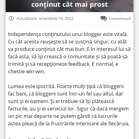
conținut cât mai prost
Actualizare: noiembrie 10, 2022
Comentează
Independența conținutului unui blogger este vitală.
Cu cât acesta reușește să se susțină singur, cu atât
va produce conținut cât mai bun. E în interesul lui să
facă asta, să își crească o comunitate și să poată să
trimită și să recepționeze feedback. E normal, e
chestie win-win.
Lumea este ipocrită. Foarte mulți țipă că bloggerii
fac bani, că bloggerii sunt într-un fel sau altul, dar
sunt și ei oameni. Și ei trebuie să își plătească
facturile, au și ei serviciul lor. Sigur că dacă mergem
un pic mai departe ne putem gândi că lucrurile
astea pleacă de la frustrările interioare ale fiecăruia.