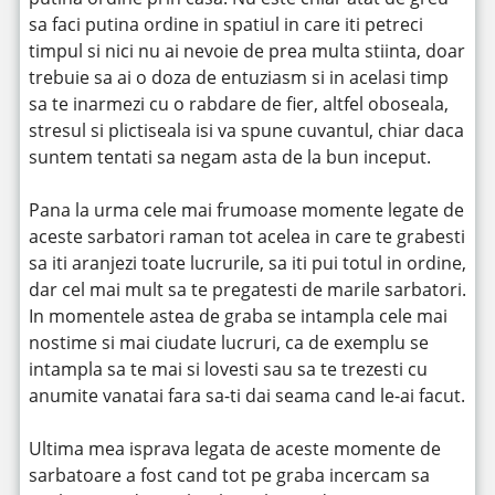
sa faci putina ordine in spatiul in care iti petreci
timpul si nici nu ai nevoie de prea multa stiinta, doar
trebuie sa ai o doza de entuziasm si in acelasi timp
sa te inarmezi cu o rabdare de fier, altfel oboseala,
stresul si plictiseala isi va spune cuvantul, chiar daca
suntem tentati sa negam asta de la bun inceput.
Pana la urma cele mai frumoase momente legate de
aceste sarbatori raman tot acelea in care te grabesti
sa iti aranjezi toate lucrurile, sa iti pui totul in ordine,
dar cel mai mult sa te pregatesti de marile sarbatori.
In momentele astea de graba se intampla cele mai
nostime si mai ciudate lucruri, ca de exemplu se
intampla sa te mai si lovesti sau sa te trezesti cu
anumite vanatai fara sa-ti dai seama cand le-ai facut.
Ultima mea isprava legata de aceste momente de
sarbatoare a fost cand tot pe graba incercam sa