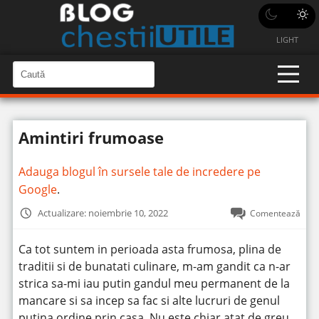
LIGHT
C
a
C
a
u
u
t
t
ă
Amintiri frumoase
î
ă
n
S
î
i
Adauga blogul în sursele tale de incredere pe
t
n
e
Google
.
s
i
Actualizare: noiembrie 10, 2022
Comentează
t
e
Ca tot suntem in perioada asta frumosa, plina de
traditii si de bunatati culinare, m-am gandit ca n-ar
strica sa-mi iau putin gandul meu permanent de la
mancare si sa incep sa fac si alte lucruri de genul
putina ordine prin casa.
Nu este chiar atat de greu