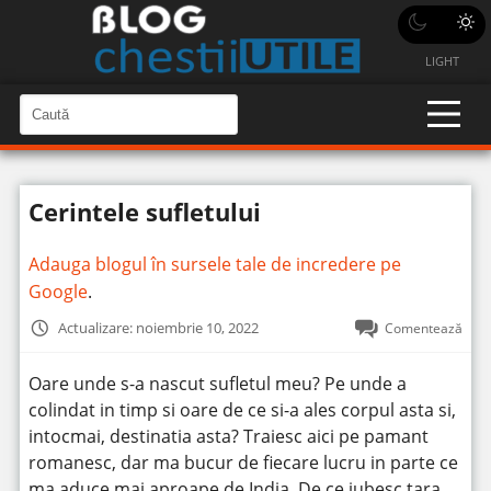
LIGHT
C
a
C
a
u
u
t
t
ă
Cerintele sufletului
î
ă
n
S
î
i
Adauga blogul în sursele tale de incredere pe
t
n
e
Google
.
s
i
Actualizare: noiembrie 10, 2022
Comentează
t
e
Oare unde s-a nascut sufletul meu? Pe unde a
colindat in timp si oare de ce si-a ales corpul asta si,
intocmai, destinatia asta?
Traiesc aici pe pamant
romanesc, dar ma bucur de fiecare lucru in parte ce
ma aduce mai aproape de India. De ce iubesc tara