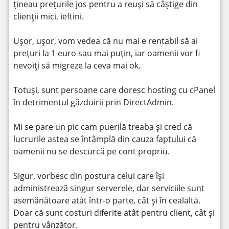
țineau prețurile jos pentru a reuși să câștige din
clienții mici, ieftini.
Ușor, ușor, vom vedea că nu mai e rentabil să ai
prețuri la 1 euro sau mai puțin, iar oamenii vor fi
nevoiți să migreze la ceva mai ok.
Totuși, sunt persoane care doresc hosting cu cPanel
în detrimentul găzduirii prin DirectAdmin.
Mi se pare un pic cam puerilă treaba și cred că
lucrurile astea se întâmplă din cauza faptului că
oamenii nu se descurcă pe cont propriu.
Sigur, vorbesc din postura celui care își
administrează singur serverele, dar serviciile sunt
asemănătoare atât într-o parte, cât și în cealaltă.
Doar că sunt costuri diferite atât pentru client, cât și
pentru vânzător.