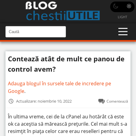
LIGHT
C
a
C
a
u
u
t
t
ă
Contează atât de mult ce panou de
î
ă
n
S
î
control avem?
i
t
n
e
s
Adauga blogul în sursele tale de incredere pe
i
Google
.
t
Actualizare: noiembrie 10, 2022
Comentează
e
În ultima vreme, cei de la cPanel au hotărât că este
ok ca aceștia să mărească prețurile. Cel mai mult s-a
resimțit în piața celor care erau reselleri pentru că