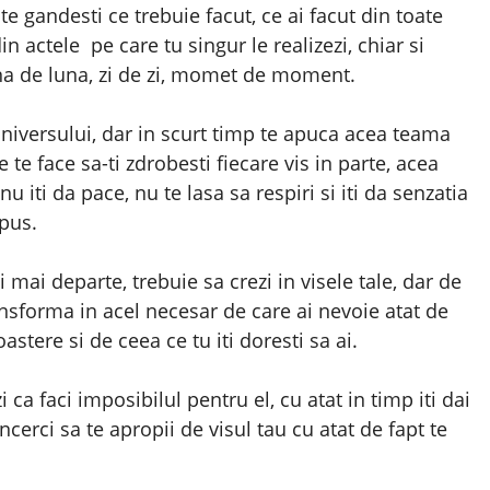
e gandesti ce trebuie facut, ce ai facut din toate
in actele pe care tu singur le realizezi, chiar si
una de luna, zi de zi, momet de moment.
 universului, dar in scurt timp te apuca acea teama
e te face sa-ti zdrobesti fiecare vis in parte, acea
u iti da pace, nu te lasa sa respiri si iti da senzatia
opus.
ai departe, trebuie sa crezi in visele tale, dar de
ansforma in acel necesar de care ai nevoie atat de
stere si de ceea ce tu iti doresti sa ai.
i ca faci imposibilul pentru el, cu atat in timp iti dai
ncerci sa te apropii de visul tau cu atat de fapt te