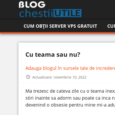
CUM OBȚII SERVER VPS GRATUIT
CU
Cu teama sau nu?
Adauga blogul în sursele tale de increde
Actualizare: noiembrie 10, 2022
Ma trezesc de cateva zile cu o teama inex
stiri inainte sa adorm sau poate ca inca 
devenind o obsesie pentru mine mi-a adu