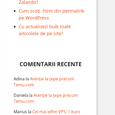
Zalando?
Cum scoți .html din permalink
pe WordPress
Cu actualizezi bulk toate
articolele de pe site?
COMENTARII RECENTE
Adina
la
Atenție la țepe precum
Temu.com
Daniela
la
Atenție la țepe precum
Temu.com
Marius
la
Cel mai ieftin VPS: 1 euro