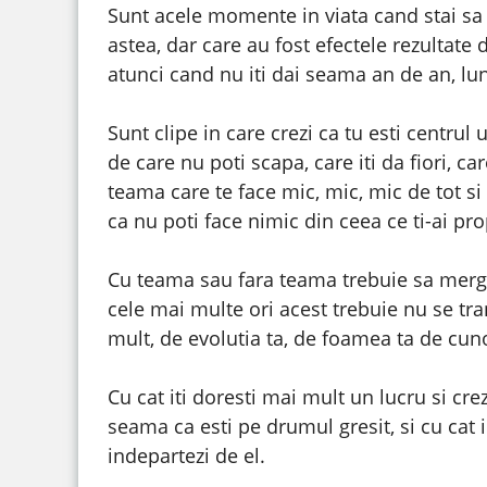
Sunt acele momente in viata cand stai sa t
astea, dar care au fost efectele rezultate d
atunci cand nu iti dai seama an de an, l
Sunt clipe in care crezi ca tu esti centrul
de care nu poti scapa, care iti da fiori, car
teama care te face mic, mic, mic de tot si n
ca nu poti face nimic din ceea ce ti-ai pr
Cu teama sau fara teama trebuie sa mergi m
cele mai multe ori acest trebuie nu se tr
mult, de evolutia ta, de foamea ta de cunoa
Cu cat iti doresti mai mult un lucru si crez
seama ca esti pe drumul gresit, si cu cat i
indepartezi de el.