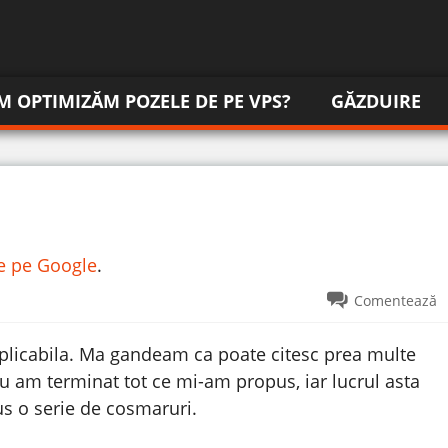
M OPTIMIZĂM POZELE DE PE VPS?
GĂZDUIRE
re pe Google
.
Comentează
plicabila.
Ma gandeam ca poate citesc prea multe
nu am terminat tot ce mi-am propus, iar lucrul asta
s o serie de cosmaruri.