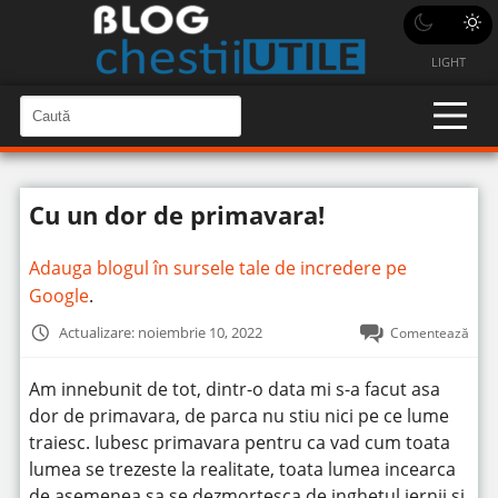
LIGHT
C
a
C
a
u
u
t
t
ă
Cu un dor de primavara!
î
ă
n
S
î
i
Adauga blogul în sursele tale de incredere pe
t
n
e
Google
.
s
i
Actualizare: noiembrie 10, 2022
Comentează
t
e
Am innebunit de tot, dintr-o data mi s-a facut asa
dor de primavara, de parca nu stiu nici pe ce lume
traiesc.
Iubesc primavara pentru ca vad cum toata
lumea se trezeste la realitate, toata lumea incearca
de asemenea sa se dezmortesca de inghetul iernii si