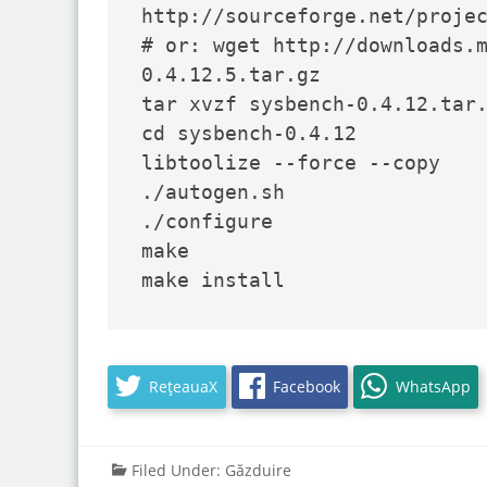
http://sourceforge.net/projec
# or: wget http://downloads.
0.4.12.5.tar.gz

tar xvzf sysbench-0.4.12.tar.
cd sysbench-0.4.12

libtoolize --force --copy 

./autogen.sh

./configure

make

make install
RețeauaX
Facebook
WhatsApp
Filed Under:
Găzduire