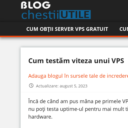
CUM OBȚII SERVER VPS GRATUIT
CU
Cum testăm viteza unui VPS
Adauga blogul în sursele tale de increde
Actualizare: august 5, 2023
Încă de când am pus mâna pe primele VPS-
nu poți testa uptime-ul pentru mai mult 
hardware.