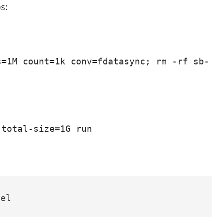
s:
s=1M count=1k conv=fdatasync; rm -rf sb-
-total-size=1G run
el
