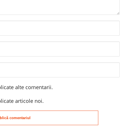
icate alte comentarii.
icate articole noi.
blică comentariul