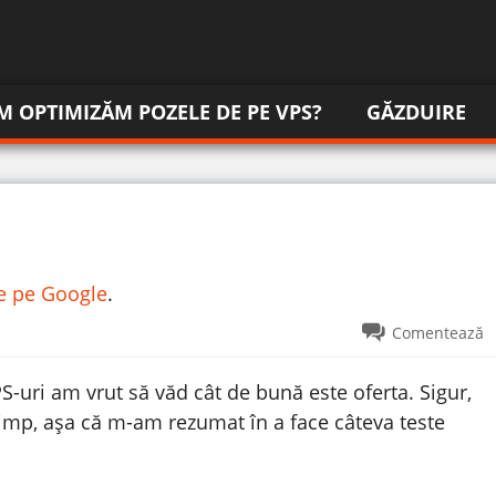
M OPTIMIZĂM POZELE DE PE VPS?
GĂZDUIRE
re pe Google
.
Comentează
uri am vrut să văd cât de bună este oferta. Sigur,
timp, așa că m-am rezumat în a face câteva teste