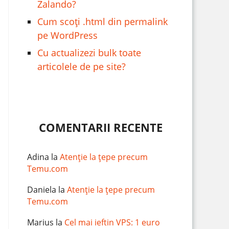
Zalando?
Cum scoți .html din permalink
pe WordPress
Cu actualizezi bulk toate
articolele de pe site?
COMENTARII RECENTE
Adina
la
Atenție la țepe precum
Temu.com
Daniela
la
Atenție la țepe precum
Temu.com
Marius
la
Cel mai ieftin VPS: 1 euro