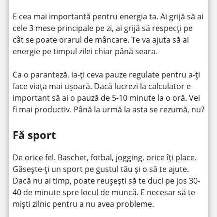
E cea mai importantă pentru energia ta. Ai grijă să ai
cele 3 mese principale pe zi, ai grijă să respecți pe
cât se poate orarul de mâncare. Te va ajuta să ai
energie pe timpul zilei chiar până seara.
Ca o paranteză, ia-ți ceva pauze regulate pentru a-ți
face viața mai ușoară. Dacă lucrezi la calculator e
important să ai o pauză de 5-10 minute la o oră. Vei
fi mai productiv. Până la urmă la asta se rezumă, nu?
Fă sport
De orice fel. Baschet, fotbal, jogging, orice îți place.
Găsește-ți un sport pe gustul tău și o să te ajute.
Dacă nu ai timp, poate reușești să te duci pe jos 30-
40 de minute spre locul de muncă. E necesar să te
miști zilnic pentru a nu avea probleme.