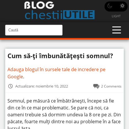
LIGHT
C
a
C
a
u
u
t
t
ă
Cum să-ți îmbunătățești somnul?
î
ă
n
S
î
i
Adauga blogul în sursele tale de incredere pe
t
n
e
Google
.
s
i
Actualizare: noiembrie 10, 2022
2 Comments
t
e
Somnul, pe măsură ce îmbătrânești, începe să fie
din ce în ce mai problematic. Se pare că noi, ca
oameni trebuie să dormim undeva la 8 ore pe zi. Din
păcate, foarte mulți dintre noi au probleme în a face
lucrul ăsta.