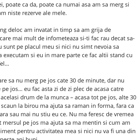
i, poate ca da, poate ca numai asa am sa merg si
am niste rezerve ale mele.
ang deloc am invatat in timp sa am grija de
care mai mult de infometeaza si-ti fac rau decat sa-
nu sunt pe placul meu si nici nu simt nevoia sa
 executam si eu in mare parte ce fac altii stand cu
fel…
are sa nu merg pe jos cate 30 de minute, dar nu
e jos… eu fac asta zi de zi plec de acasa catre
 acelasi drum de la munca – acasa tot pe jos, alte 30
 scaun la birou ma ajuta sa raman in forma, fara ca
lara sau mai nu stiu eu ce. Nu ma feresc de vremea
ot mersul pe jos ma ajuta sa ma mentin si cum am
ent pentru activitatea mea si nici nu va fi una din
 peste ani buni.