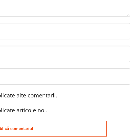
icate alte comentarii.
icate articole noi.
blică comentariul