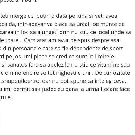
eti merge cel putin o data pe luna si veti avea
ca da, intr-adevar va place sa urcati pe munte pe
carea in loc sa ajungeti prin nu stiu ce local unde sa
u de toate… Cam atat am avut de spus despre asa
 din persoanele care sa fie dependente de sport
tri pe jos. Imi place sa cred ca sunt in limitele
si sanatos fara sa apelez la nu stiu ce vitamine sau
din nefericire se tot inghesuie unii. De curiozitate
.shopbuilder.ro, dar nu pot spune ca inteleg ceva.
 imi permit sa-i judec eu pana la urma fiecare face
ru el.