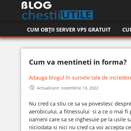
CUM OBȚII SERVER VPS GRATUIT
CU
Cum va mentineti in forma?
Adauga blogul în sursele tale de increde
Actualizare: noiembrie 10, 2022
Nu cred ca stiu ce sa va povestesc despr
aerobicului, a fitnessului si a ce o mai f
oameni care sa se inghesuie pe la usile sal
niciodata si nici nu cred ca voi accepta c