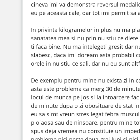
cineva imi va demonstra reversul medalie
eu pe aceasta cale, dar tot imi permit sa 
In privinta kilogramelor in plus nu ma pl
sanatatea mea si nu prin nu stiu ce diete 
ti faca bine. Nu ma intelegeti gresit dar 
slabesc, daca imi doream asta probabil ca
orele in nu stiu ce sali, dar nu eu sunt alt
De exemplu pentru mine nu exista zi in c
asta este problema ca merg 30 de minute p
locul de munca pe jos si la intoarcere fac
de minute dupa o zi obosituare de stat in
eu sa simt vreun stres legat febra muscu
ploiaosa sau de ninsoare, pentru mine t
spus deja vremea nu constituie un impedim
probleme nici peste doua, trei luni si nici