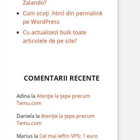
Zalando?
Cum scoți .html din permalink
pe WordPress
Cu actualizezi bulk toate
articolele de pe site?
COMENTARII RECENTE
Adina
la
Atenție la țepe precum
Temu.com
Daniela
la
Atenție la țepe precum
Temu.com
Marius
la
Cel mai ieftin VPS: 1 euro