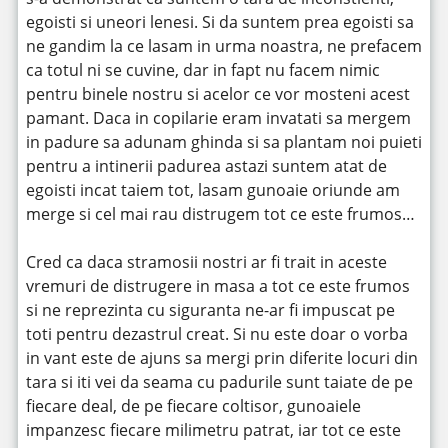
egoisti si uneori lenesi.
Si da suntem prea egoisti sa
ne gandim la ce lasam in urma noastra, ne prefacem
ca totul ni se cuvine, dar in fapt nu facem nimic
pentru binele nostru si acelor ce vor mosteni acest
pamant. Daca in copilarie eram invatati sa mergem
in padure sa adunam ghinda si sa plantam noi puieti
pentru a intinerii padurea astazi suntem atat de
egoisti incat taiem tot, lasam gunoaie oriunde am
merge si cel mai rau distrugem tot ce este frumos…
Cred ca daca stramosii nostri ar fi trait in aceste
vremuri de distrugere in masa a tot ce este frumos
si ne reprezinta cu siguranta ne-ar fi impuscat pe
toti pentru dezastrul creat. Si nu este doar o vorba
in vant este de ajuns sa mergi prin diferite locuri din
tara si iti vei da seama cu padurile sunt taiate de pe
fiecare deal, de pe fiecare coltisor, gunoaiele
impanzesc fiecare milimetru patrat, iar tot ce este