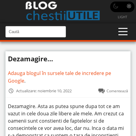
LIGHT
C
a
C
a
u
u
t
t
ă
Dezamagire…
î
ă
n
S
î
i
Adauga blogul în sursele tale de incredere pe
t
n
e
Google
.
s
i
Actualizare: noiembrie 10, 2022
Comentează
t
e
Dezamagire. Asta as putea spune dupa tot ce am
vazut in cele doua zile libere ale mele. Am crezut ca
oamenii sunt constienti de faptelelor si de
consecintele ce vor avea loc, dar nu. Inca o data mi
s-a demonstrat ca suntem o tara de inconstienti,