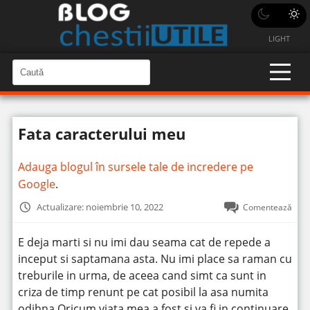
LIGHT
C
a
C
a
u
u
t
t
ă
Fata caracterului meu
î
ă
n
S
î
i
Adauga blogul în sursele tale de incredere pe
t
n
e
Google
.
s
i
Actualizare: noiembrie 10, 2022
Comentează
t
e
E deja marti si nu imi dau seama cat de repede a
inceput si saptamana asta. Nu imi place sa raman cu
treburile in urma, de aceea cand simt ca sunt in
criza de timp renunt pe cat posibil la asa numita
odihna.
Oricum viata mea a fost si va fi in continuare