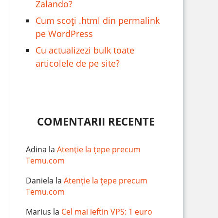
Zalando?
Cum scoți .html din permalink
pe WordPress
Cu actualizezi bulk toate
articolele de pe site?
COMENTARII RECENTE
Adina
la
Atenție la țepe precum
Temu.com
Daniela
la
Atenție la țepe precum
Temu.com
Marius
la
Cel mai ieftin VPS: 1 euro