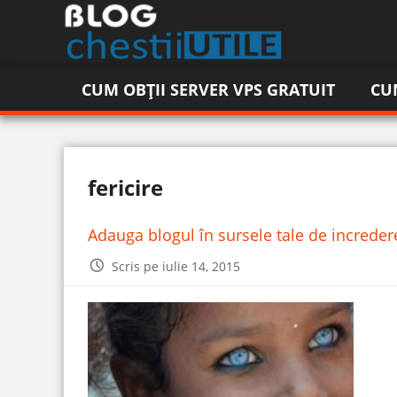
CUM OBȚII SERVER VPS GRATUIT
CU
fericire
Adauga blogul în sursele tale de increde
Scris pe iulie 14, 2015