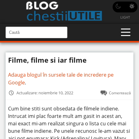
LIGHT
C
a
C
a
u
u
t
t
ă
Filme, filme si iar filme
î
ă
n
S
î
i
Adauga blogul în sursele tale de incredere pe
t
n
e
Google
.
s
i
Actualizare: noiembrie 10, 2022
Comentează
t
e
Cum bine stiti sunt obsedata de filmele indiene.
Intrucat imi plac foarte mult am gasit in acest an,
mai exact mi-am realizat singura o lista cu cele mai
bune filme indiene.
Pe unele recunosc le-am vazut si
aici pot enumara: Kick (Adrenalina/ Lovitura), Mary