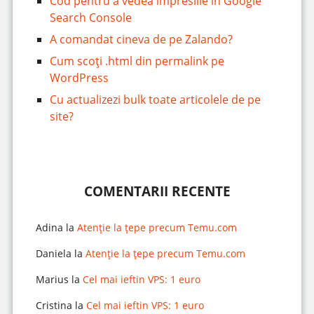
Cod pentru a vedea impresiile în Google
Search Console
A comandat cineva de pe Zalando?
Cum scoți .html din permalink pe
WordPress
Cu actualizezi bulk toate articolele de pe
site?
COMENTARII RECENTE
Adina
la
Atenție la țepe precum Temu.com
Daniela
la
Atenție la țepe precum Temu.com
Marius
la
Cel mai ieftin VPS: 1 euro
Cristina
la
Cel mai ieftin VPS: 1 euro