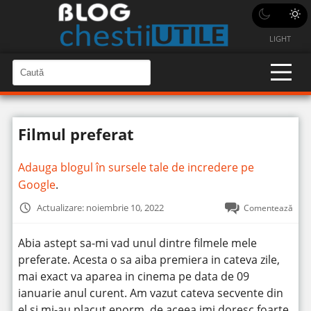
LIGHT
C
a
C
a
u
u
t
t
ă
Filmul preferat
î
ă
n
S
î
i
Adauga blogul în sursele tale de incredere pe
t
n
e
Google
.
s
i
Actualizare: noiembrie 10, 2022
Comentează
t
e
Abia astept sa-mi vad unul dintre filmele mele
preferate. Acesta o sa aiba premiera in cateva zile,
mai exact va aparea in cinema pe data de 09
ianuarie anul curent.
Am vazut cateva secvente din
el si mi-au placut enorm, de aceea imi doresc foarte,