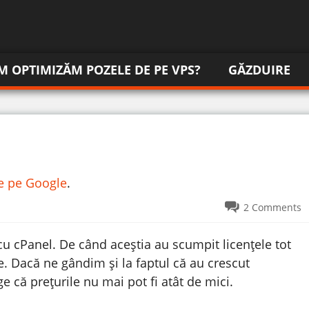
M OPTIMIZĂM POZELE DE PE VPS?
GĂZDUIRE
re pe Google
.
2 Comments
u cPanel. De când aceștia au scumpit licențele tot
e. Dacă ne gândim și la faptul că au crescut
 că prețurile nu mai pot fi atât de mici.