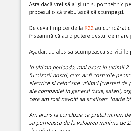
Asta dacă vrei să ai și un suport tehnic p
procesul o să trebuiască să scumpești.
De ceva timp cei de la
R22
au cumpărat c
înseamnă că au o putere destul de mare p
Așadar, au ales să scumpească serviciile 
In ultima perioada, mai exact in ultimii 2-
furnizorii nostri, cum ar fi costurile pent
electrice si celorlalte utilitati (cresteri d
ale companiei in general (taxe, salarii, org
care am fost nevoiti sa analizam foarte bin
Am ajuns la concluzia ca pretul minim de 
sa porneasca de la valoarea minima de 2.
din oferta curenta.