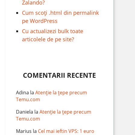
Zalando?
Cum scoți .html din permalink
pe WordPress
Cu actualizezi bulk toate
articolele de pe site?
COMENTARII RECENTE
Adina
la
Atenție la țepe precum
Temu.com
Daniela
la
Atenție la țepe precum
Temu.com
Marius
la
Cel mai ieftin VPS: 1 euro