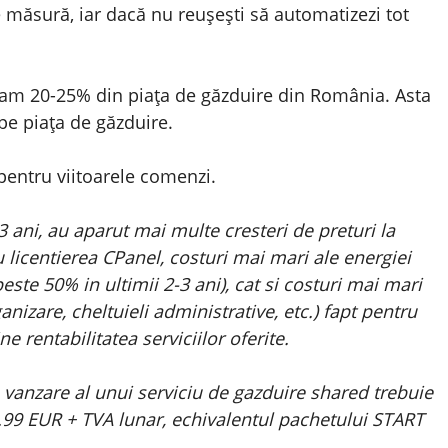
e măsură, iar dacă nu reușești să automatizezi tot
am 20-25% din piața de găzduire din România. Asta
e piața de găzduire.
pentru viitoarele comenzi.
3 ani, au aparut mai multe cresteri de preturi la
ru licentierea CPanel, costuri mai mari ale energiei
e peste 50% in ultimii 2-3 ani), cat si costuri mai mari
anizare, cheltuieli administrative, etc.) fapt pentru
e rentabilitatea serviciilor oferite.
vanzare al unui serviciu de gazduire shared trebuie
99 EUR + TVA lunar, echivalentul pachetului START