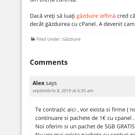
Dacă vreți să luați
găzduire ieftină
cred că
decât găzduirea cu cPanel. A devenit ca
Filed Under:
Găzduire
Comments
Alex
says
septembrie 8, 2019 at 6:35 am
Te contrazic aici , vor exista si firme ( 
continuare si pachete de 1€ cu cpanel .
Noi oferim si un pachet de 5GB GRATIS c
Nu vor mai exista pachete cu conturi ne