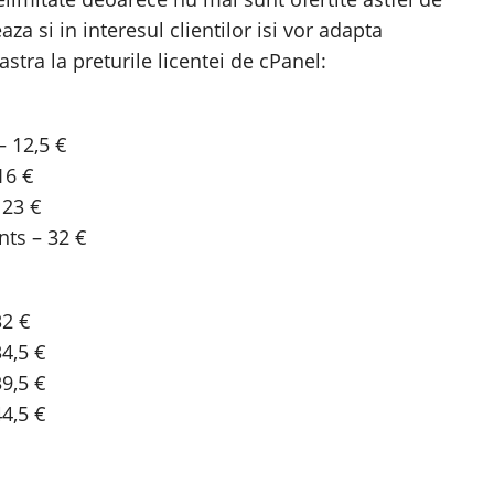
aza si in interesul clientilor isi vor adapta
tra la preturile licentei de cPanel:
– 12,5 €
16 €
 23 €
nts – 32 €
32 €
4,5 €
9,5 €
4,5 €