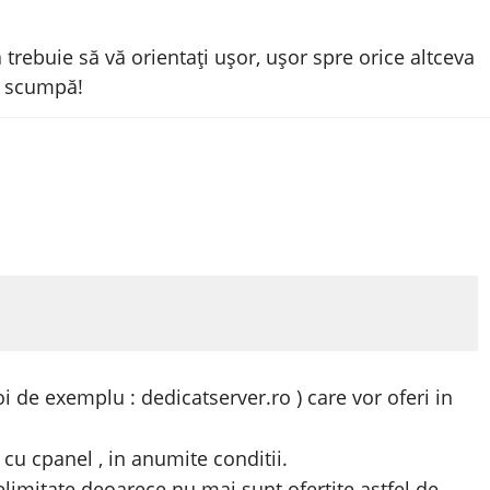
 trebuie să vă orientați ușor, ușor spre orice altceva
m scumpă!
noi de exemplu : dedicatserver.ro ) care vor oferi in
u cpanel , in anumite conditii.
limitate deoarece nu mai sunt ofertite astfel de