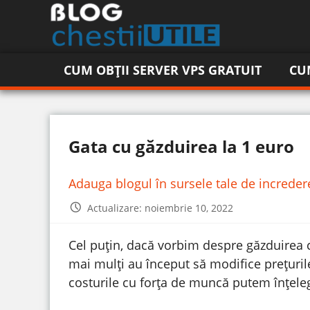
CUM OBȚII SERVER VPS GRATUIT
CU
Gata cu găzduirea la 1 euro
Adauga blogul în sursele tale de increde
Actualizare: noiembrie 10, 2022
Cel puțin, dacă vorbim despre găzduirea c
mai mulți au început să modifice prețuril
costurile cu forța de muncă putem înțelege