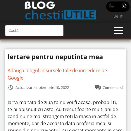
LIGHT
C
a
C
a
u
u
t
t
ă
Iertare pentru neputinta mea
î
ă
n
S
î
i
Adauga blogul în sursele tale de incredere pe
t
n
e
Google
.
s
i
Actualizare: noiembrie 10, 2022
Comentează
t
e
Iarta-ma tata de ziua ta nu voi fi acasa, probabil tu
te-ai obisnuit cu asta. Au trecut foarte multi ani de
cand nu ne mai strangem toti la masa in astfel de
momente, dar de aceasta data profesia mea isi
spune din nou cuvantul.
Au existat momente in care