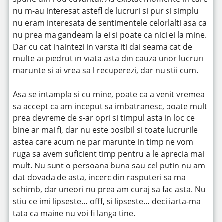
nu m-au interesat astefl de lucruri si pur si simplu
nu eram interesata de sentimentele celorlalti asa ca
nu prea ma gandeam la ei si poate ca nici ei la mine.
Dar cu cat inaintezi in varsta iti dai seama cat de
multe ai piedrut in viata asta din cauza unor lucruri
marunte si ai vrea sa l recuperezi, dar nu stii cum.
Asa se intampla si cu mine, poate ca a venit vremea
sa accept ca am inceput sa imbatranesc, poate mult
prea devreme de s-ar opri si timpul asta in loc ce
bine ar mai fi, dar nu este posibil si toate lucrurile
astea care acum ne par marunte in timp ne vom
ruga sa avem suficient timp pentru a le aprecia mai
mult. Nu sunt o persoana buna sau cel putin nu am
dat dovada de asta, incerc din rasputeri sa ma
schimb, dar uneori nu prea am curaj sa fac asta. Nu
stiu ce imi lipseste… offf, si lipseste… deci iarta-ma
tata ca maine nu voi fi langa tine.