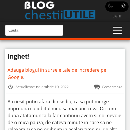
LIGHT
C
a
C
a
u
u
t
t
ă
Inghet!
î
ă
n
S
î
i
Adauga blogul în sursele tale de incredere pe
t
n
e
Google
.
s
i
Actualizare: noiembrie 10, 2022
Comentează
t
e
Am iesit putin afara din sediu, ca sa pot merge
impreuna cu iubitul meu sa mananc ceva.
Oricum
dupa atatamunca la fac continuu avem si noi nevoie
de o mica pauza, de cateva minute in care sa ne
relaxam si sa ne odihnim in acelasi timp nu de alta