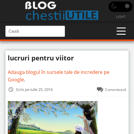
LIGHT
C
a
C
a
u
u
t
t
ă
lucruri pentru viitor
î
ă
n
S
î
i
Adauga blogul în sursele tale de incredere pe
t
n
e
Google
.
s
i
Scris pe iulie 25, 2016
Comentează
t
e