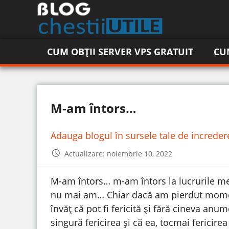
CUM OBȚII SERVER VPS GRATUIT
CU
M-am întors…
Adauga blogul în sursele tale de increde
Actualizare: noiembrie 10, 2022
M-am întors… m-am întors la lucrurile mel
nu mai am… Chiar dacă am pierdut momen
învăț că pot fi fericită și fără cineva anum
singură fericirea și că ea, tocmai fericire