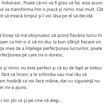
l îndulcesc. Poate că-mi va fi greu să fac asta acum
l se va transforma într-o joacă și nimic mai mult. Cât
 să treacă timpul și-l voi lăsa pe el să decidă
 încep să mă obișnuiesc să acord fiecărui lucru în
er ca într-o zi să-mi duc la bun sfârșit fiecare vis
nța mea de a înțelege perfecțiunea lucrurilor, poate
erfecțiunea pe care mi-o doresc.
 și nimic nu este perfect și că eu de fapt ar trebui
, fără să încerc a le schimba sau mai rău să
-am hotărât ce voi face mâine, dar cu siguranță nu
cer mi-a ajuns.
 voi știi ce și pe cine să aleg…