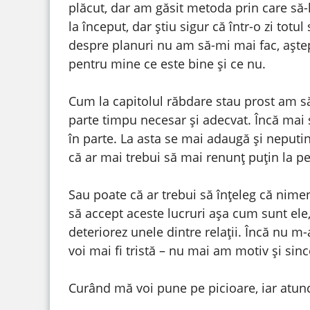
plăcut, dar am găsit metoda prin care să-
la început, dar știu sigur că într-o zi totu
despre planuri nu am să-mi mai fac, aștept
pentru mine ce este bine și ce nu.
Cum la capitolul răbdare stau prost am să
parte timpu necesar și adecvat. Încă mai sp
în parte. La asta se mai adaugă și neputi
că ar mai trebui să mai renunț puțin la p
Sau poate că ar trebui să înțeleg că nimeni
să accept aceste lucruri așa cum sunt ele
deteriorez unele dintre relații. Încă nu m
voi mai fi tristă – nu mai am motiv și sin
Curând mă voi pune pe picioare, iar atunci