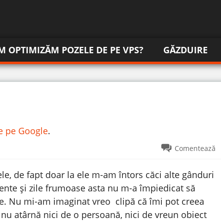
M OPTIMIZĂM POZELE DE PE VPS?
GĂZDUIRE
re pe Google
.
Comentează
e, de fapt doar la ele m-am întors căci alte gânduri
te și zile frumoase asta nu m-a împiedicat să
e.
Nu mi-am imaginat vreo clipă că îmi pot creea
a nu atârnă nici de o persoană, nici de vreun obiect