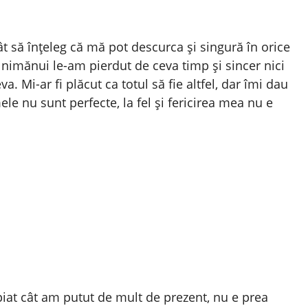
 să înțeleg că mă pot descurca și singură în orice
imănui le-am pierdut de ceva timp și sincer nici
. Mi-ar fi plăcut ca totul să fie altfel, dar îmi dau
le nu sunt perfecte, la fel și fericirea mea nu e
iat cât am putut de mult de prezent, nu e prea