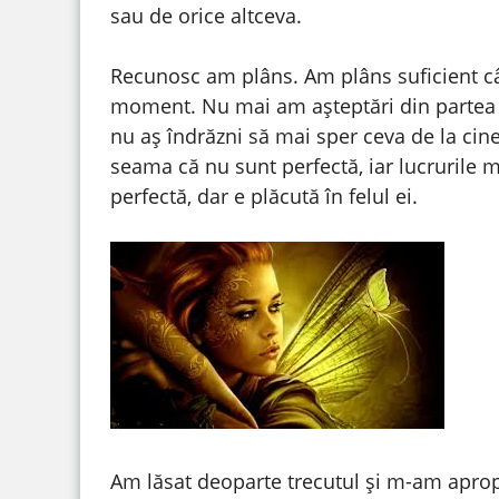
sau de orice altceva.
Recunosc am plâns. Am plâns suficient cât
moment. Nu mai am așteptări din partea n
nu aș îndrăzni să mai sper ceva de la cineva
seama că nu sunt perfectă, iar lucrurile me
perfectă, dar e plăcută în felul ei.
Am lăsat deoparte trecutul și m-am aprop