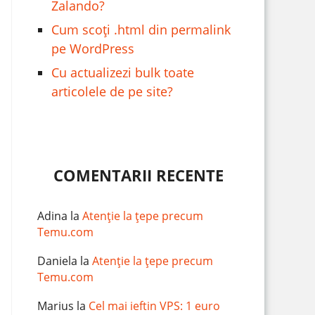
Zalando?
Cum scoți .html din permalink
pe WordPress
Cu actualizezi bulk toate
articolele de pe site?
COMENTARII RECENTE
Adina
la
Atenție la țepe precum
Temu.com
Daniela
la
Atenție la țepe precum
Temu.com
Marius
la
Cel mai ieftin VPS: 1 euro