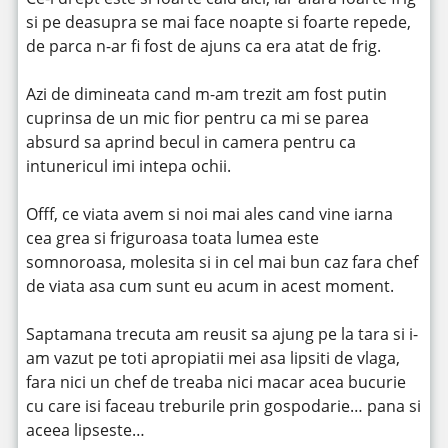
si pe deasupra se mai face noapte si foarte repede,
de parca n-ar fi fost de ajuns ca era atat de frig.
Azi de dimineata cand m-am trezit am fost putin
cuprinsa de un mic fior pentru ca mi se parea
absurd sa aprind becul in camera pentru ca
intunericul imi intepa ochii.
Offf, ce viata avem si noi mai ales cand vine iarna
cea grea si friguroasa toata lumea este
somnoroasa, molesita si in cel mai bun caz fara chef
de viata asa cum sunt eu acum in acest moment.
Saptamana trecuta am reusit sa ajung pe la tara si i-
am vazut pe toti apropiatii mei asa lipsiti de vlaga,
fara nici un chef de treaba nici macar acea bucurie
cu care isi faceau treburile prin gospodarie… pana si
aceea lipseste…