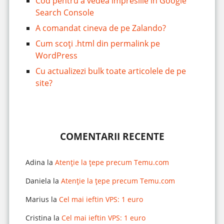
Cod pentru a vedea impresiile în Google
Search Console
A comandat cineva de pe Zalando?
Cum scoți .html din permalink pe
WordPress
Cu actualizezi bulk toate articolele de pe
site?
COMENTARII RECENTE
Adina
la
Atenție la țepe precum Temu.com
Daniela
la
Atenție la țepe precum Temu.com
Marius
la
Cel mai ieftin VPS: 1 euro
Cristina
la
Cel mai ieftin VPS: 1 euro