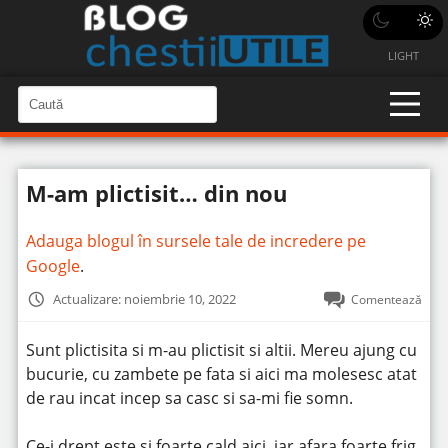
LIGHT
C
a
C
a
u
u
t
t
ă
M-am plictisit… din nou
î
ă
n
S
î
i
Adauga blogul în sursele tale de incredere pe
t
n
e
Google
.
s
i
Actualizare: noiembrie 10, 2022
Comentează
t
e
Sunt plictisita si m-au plictisit si altii. Mereu ajung cu
bucurie, cu zambete pe fata si aici ma molesesc atat
de rau incat incep sa casc si sa-mi fie somn.
Ce-i drept este si foarte cald aici, iar afara foarte frig