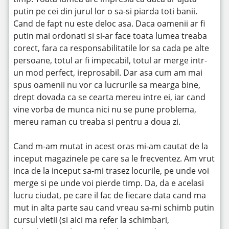
putin pe cei din jurul lor o sa-si piarda toti banii.
Cand de fapt nu este deloc asa. Daca oamenii ar fi
putin mai ordonati si si-ar face toata lumea treaba
corect, fara ca responsabilitatile lor sa cada pe alte
persoane, totul ar fi impecabil, totul ar merge intr-
un mod perfect, ireprosabil. Dar asa cum am mai
spus oamenii nu vor ca lucrurile sa mearga bine,
drept dovada ca se cearta mereu intre ei, iar cand
vine vorba de munca nici nu se pune problema,
mereu raman cu treaba si pentru a doua zi.
Cand m-am mutat in acest oras mi-am cautat de la
inceput magazinele pe care sa le frecventez. Am vrut
inca de la inceput sa-mi trasez locurile, pe unde voi
merge si pe unde voi pierde timp. Da, da e acelasi
lucru ciudat, pe care il fac de fiecare data cand ma
mut in alta parte sau cand vreau sa-mi schimb putin
cursul vietii (si aici ma refer la schimbari,