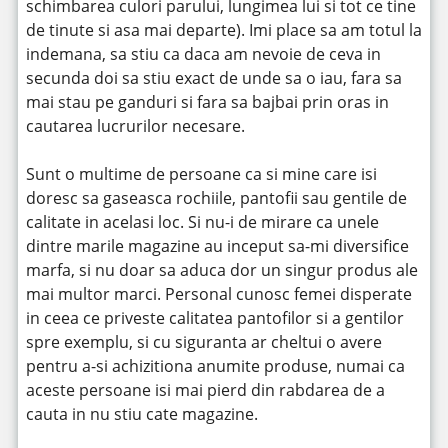
schimbarea culori parului, lungimea lui si tot ce tine
de tinute si asa mai departe). Imi place sa am totul la
indemana, sa stiu ca daca am nevoie de ceva in
secunda doi sa stiu exact de unde sa o iau, fara sa
mai stau pe ganduri si fara sa bajbai prin oras in
cautarea lucrurilor necesare.
Sunt o multime de persoane ca si mine care isi
doresc sa gaseasca rochiile, pantofii sau gentile de
calitate in acelasi loc. Si nu-i de mirare ca unele
dintre marile magazine au inceput sa-mi diversifice
marfa, si nu doar sa aduca dor un singur produs ale
mai multor marci. Personal cunosc femei disperate
in ceea ce priveste calitatea pantofilor si a gentilor
spre exemplu, si cu siguranta ar cheltui o avere
pentru a-si achizitiona anumite produse, numai ca
aceste persoane isi mai pierd din rabdarea de a
cauta in nu stiu cate magazine.