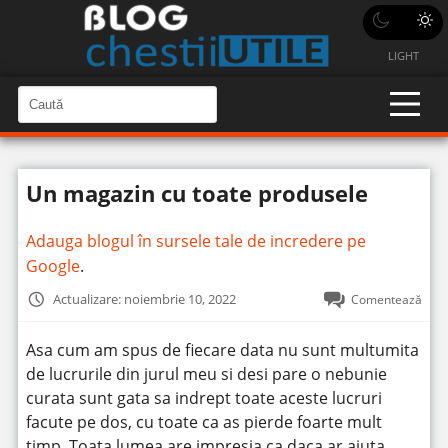
LIGHT
C
a
C
a
u
u
t
t
ă
Un magazin cu toate produsele
î
ă
n
S
î
i
Adauga blogul în sursele tale de incredere pe
t
n
e
Google
.
s
i
Actualizare: noiembrie 10, 2022
Comentează
t
e
Asa cum am spus de fiecare data nu sunt multumita
de lucrurile din jurul meu si desi pare o nebunie
curata sunt gata sa indrept toate aceste lucruri
facute pe dos, cu toate ca as pierde foarte mult
timp.
Toata lumea are impresia ca daca ar ajuta