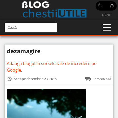
LIGHT
C
a
C
a
u
u
t
t
ă
dezamagire
î
ă
n
S
î
i
Adauga blogul în sursele tale de incredere pe
t
n
e
Google
.
s
i
Scris pe decembrie 23, 2015
Comentează
t
e