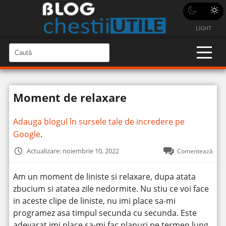
LIGHT
C
a
C
a
u
u
t
t
ă
Moment de relaxare
î
ă
n
S
î
i
Adauga blogul în sursele tale de incredere pe
t
n
e
Google
.
s
i
Actualizare: noiembrie 10, 2022
Comentează
t
e
Am un moment de liniste si relaxare, dupa atata
zbucium si atatea zile nedormite.
Nu stiu ce voi face
in aceste clipe de liniste, nu imi place sa-mi
programez asa timpul secunda cu secunda. Este
adevarat imi place sa-mi fac planuri pe termen lung