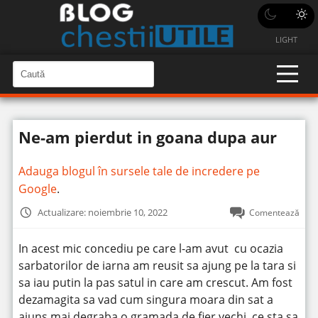
LIGHT
C
a
C
a
u
u
t
t
ă
Ne-am pierdut in goana dupa aur
î
ă
n
S
î
i
Adauga blogul în sursele tale de incredere pe
t
n
e
Google
.
s
i
Actualizare: noiembrie 10, 2022
Comentează
t
e
In acest mic concediu pe care l-am avut cu ocazia
sarbatorilor de iarna am reusit sa ajung pe la tara si
sa iau putin la pas satul in care am crescut.
Am fost
dezamagita sa vad cum singura moara din sat a
ajuns mai degraba o gramada de fier vechi, ce sta sa