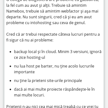
la fel cum au avut și alții. Trebuie să amintim
Namebox, trebuie să amintim webfactor și așa mai
departe. Nu sunt singurii, cred că și eu am avut
probleme cu intohosting sau ceva de genul.
Cred că ar trebui respectate câteva lucruri pentru a
fi sigur că nu ai probleme:
backup local și în cloud. Minim 3 versiuni, ignoră
ce zice hosting-ul
nu lua host pe barter, nu ține acolo lucrurile
importante
nu ține la prieteni site-urile principale
dacă ai mai multe proiecte răspândește-le în
mai multe locuri.
Prietenii n-au nici cea mai mică treabă cu ce vrei tu