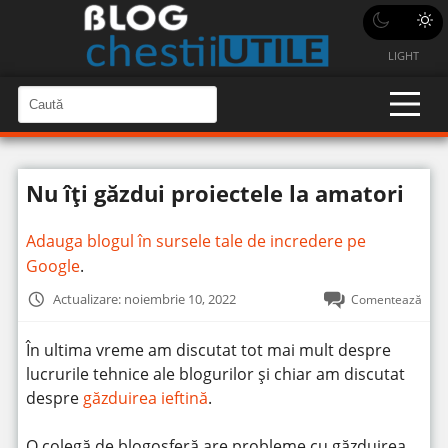
LIGHT
C
a
C
a
u
u
t
t
ă
Nu îți găzdui proiectele la amatori
î
ă
n
S
î
i
Adauga blogul în sursele tale de incredere pe
t
n
e
Google
.
s
i
Actualizare: noiembrie 10, 2022
Comentează
t
e
În ultima vreme am discutat tot mai mult despre
lucrurile tehnice ale blogurilor și chiar am discutat
despre
găzduirea ieftină
.
O colegă de blogosferă are probleme cu găzduirea,