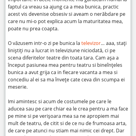
faptul ca vreau sa ajung ca a mea bunica, practic
acest vis devenise obsesiv si aveam o nerăbdare pe
care nu mi-o pot explica acum la maturitatea mea,
poate nu prea coapta.
O văzusem intr-o zi pe bunica la
televizor
… aaa, stați
liniștiți nu a lucrat in televiziune niciodată, ci pe
scena diferitelor teatre din toata tara. Cam așa a
început pasiunea mea pentru teatru si bineînțeles
bunica a avut grija ca in fiecare vacanta a mea si
concediu al ei sa ma învețe cate ceva din scumpa ei
meserie.
Imi amintesc si acum de costumele pe care le
aducea sau pe care chiar ea le crea pentru a ma face
pe mine si pe verișoara mea sa ne apropiem mai
mult de teatru, de citit si de ce nu de frumoasa arta,
de care pe atunci nu stiam mai nimic cei drept. Dar