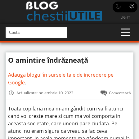
LIGHT
C
a
C
a
u
u
t
t
ă
O amintire îndrăzneață
î
ă
n
S
î
i
Adauga blogul în sursele tale de incredere pe
t
n
e
Google
.
s
i
Actualizare: noiembrie 10, 2022
Comentează
t
e
Toata copilăria mea m-am gândit cum va fi atunci
cand voi creste mare si cum ma voi comporta in
aceasta societate, care uneori pare ciudata. Pe
atunci nu eram sigura ca vreau sa fac ceva
important. In acele momente ma gândeam numai la