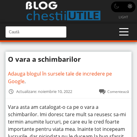
LIGHT
C
a
C
a
u
u
t
t
ă
O vara a schimbarilor
î
ă
n
S
î
i
Adauga blogul în sursele tale de incredere pe
t
n
e
Google
.
s
i
Actualizare: noiembrie 10, 2022
Comentează
t
e
Vara asta am catalogat-o ca pe o vara a
schimbarilor. Imi doresc tare mult sa reusesc sa-mi
termin anumite lucruri, pe care eu le cred foarte
importante pentru viata mea.
Inainte tot incepeam
lucrurile, dar niciodata nu le duceam la bun sfarsit.