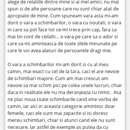
alege de relatiile dintre mine si ai mei amici, nu mai
spun si de alte persoane care nu sunt chiar atat de
apropiate de mine. Cum spuneam vara asta mi-am
dorit o vara a schimbarilor, o vara cu noutati, o vara
in care sa pot face tot ce-mi trece prin cap, fara sa
mai tin cont de ceilalti… o vara pe care sa o ador si
care sa-mi aminteasca de toate zilele minunate pe
care le voi avea alaturi de persoanele dragi mie.
O vara a schimbarilor mi-am dorit si cu al meu
camin, mai exact cu cel de la tara, caci el are nevoie
de schimbari majore. Cum am mai crescut am
nevoie sa mai schim pici pe colea unele lucruri, chiar
daca in realitate ele nu ma deranjeaza cu nimic. Asa
ne plac noua toate schimbarile cand vine vorba de
camin, iar aici in aceasta categorie amintesc doar
femeile, caci ele sunt mai zapacite si isi doresc
mereu schimbari, chiar si atunci cand ele nu sunt
necesare. Iar astfel de exemple as putea da cu