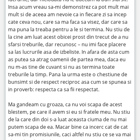
Insa acum vreau sa-mi demonstrez ca pot mult mai
mult si de aceea am nevoie ca in fiecare zi sa incep
cate ceva nou, care sa ma faca sa visez, dar care sa
ma puna la treaba pentru a le si termina. Nu stiu de
la cine am luat acest obicei prost din trecut de a nu
sfarsi treburile, dar recunosc – nu imi face placere
sa las lucrurile asa de izbeliste. In afara de asta cum
as putea sa atrag oamenii de partea mea, daca eu
nu m-as tine de cuvant si nu as termina toate
treburile la timp. Pana la urma este o chestiune de
bunsimt si de respect reciproc asa cum se spunea si
in proverb: respecta ca sa fii respectat.
Ma gandeam cu groaza, ca nu voi scapa de acest
blestem, pe care il avem si eu si fratele meu. Nu stiu
de la care din doi s-a luat aceasta ciuma de nu mai
putem scapa de ea. Macar bine ca incerc cat de cat
sa-mi tin promisiunile, caci altfel nu stiu ce se va mai