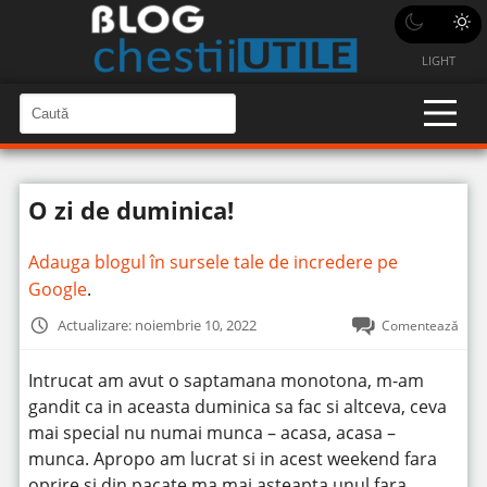
LIGHT
C
a
C
a
u
u
t
t
ă
O zi de duminica!
î
ă
n
S
î
i
Adauga blogul în sursele tale de incredere pe
t
n
e
Google
.
s
i
Actualizare: noiembrie 10, 2022
Comentează
t
e
Intrucat am avut o saptamana monotona, m-am
gandit ca in aceasta duminica sa fac si altceva, ceva
mai special nu numai munca – acasa, acasa –
munca.
Apropo am lucrat si in acest weekend fara
oprire si din pacate ma mai asteapta unul fara