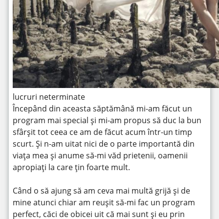
lucruri neterminate
Începând din aceasta săptămână mi-am făcut un
program mai special și mi-am propus să duc la bun
sfârșit tot ceea ce am de făcut acum într-un timp
scurt. Și n-am uitat nici de o parte importantă din
viața mea și anume să-mi văd prietenii, oamenii
apropiați la care țin foarte mult.
Când o să ajung să am ceva mai multă grijă și de
mine atunci chiar am reușit să-mi fac un program
perfect, căci de obicei uit că mai sunt și eu prin