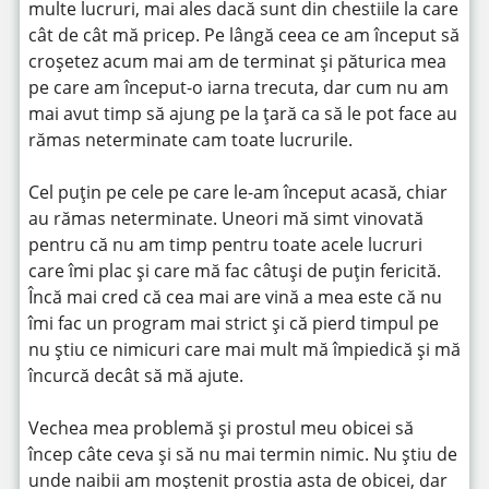
multe lucruri, mai ales dacă sunt din chestiile la care
cât de cât mă pricep.
Pe lângă ceea ce am început să
croșetez acum mai am de terminat și păturica mea
pe care am început-o iarna trecuta, dar cum nu am
mai avut timp să ajung pe la țară ca să le pot face au
rămas neterminate cam toate lucrurile.
Cel puțin pe cele pe care le-am început acasă, chiar
au rămas neterminate. Uneori mă simt vinovată
pentru că nu am timp pentru toate acele lucruri
care îmi plac și care mă fac câtuși de puțin fericită.
Încă mai cred că cea mai are vină a mea este că nu
îmi fac un program mai strict și că pierd timpul pe
nu știu ce nimicuri care mai mult mă împiedică și mă
încurcă decât să mă ajute.
Vechea mea problemă și prostul meu obicei să
încep câte ceva și să nu mai termin nimic. Nu știu de
unde naibii am moștenit prostia asta de obicei, dar