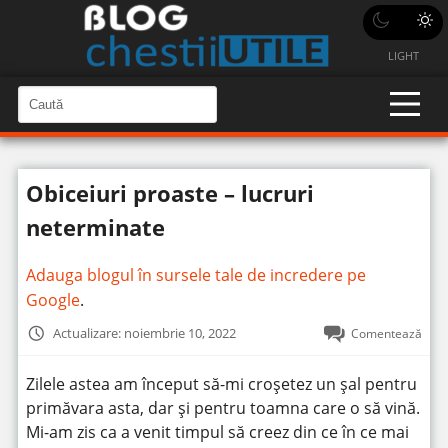
LIGHT
C
a
C
a
u
u
t
t
ă
Obiceiuri proaste – lucruri
î
ă
n
S
î
neterminate
i
t
n
e
s
Adauga blogul în sursele tale de incredere pe
i
Google
.
t
Actualizare: noiembrie 10, 2022
Comentează
e
Zilele astea am început să-mi croșetez un șal pentru
primăvara asta, dar și pentru toamna care o să vină.
Mi-am zis ca a venit timpul să creez din ce în ce mai