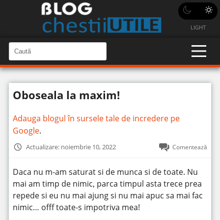
LIGHT
C
a
C
a
u
u
t
t
ă
Oboseala la maxim!
î
ă
n
S
î
i
Adauga blogul în sursele tale de incredere pe
t
n
e
Google
.
s
i
Actualizare: noiembrie 10, 2022
Comentează
t
e
Daca nu m-am saturat si de munca si de toate. Nu
mai am timp de nimic, parca timpul asta trece prea
repede si eu nu mai ajung si nu mai apuc sa mai fac
nimic… offf toate-s impotriva mea!