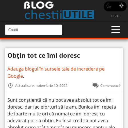
LIGHT
C
a
C
a
u
u
t
t
ă
Obţin tot ce îmi doresc
î
ă
n
S
î
i
Adauga blogul în sursele tale de incredere pe
t
n
e
Google
.
s
i
Actualizare: noiembrie 10, 2022
Comentează
t
e
Sunt conștientă că nu pot avea absolut tot ce îmi
doresc, dar fac eforturi să le am.
Bunica îmi repeta
de foarte multe ori că numai ce îmi doresc cu
adevărat pot să obţin. Eu însă cred că pot avea
absolut orice atât timp cât eu muncesc pentru ele.