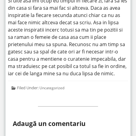
Si uite asa imi ocup eu timpul in fiecare zi, fara sa ies
din casa si fara sa mai fac si altceva. Daca as avea
inspiratie la fiecare secunda atunci chiar ca nu as
mai face nimic altceva decat sa scriu. Asa in lipsa
aceste inspiratii incerc totusi sa ma tin pe pozitii si
sa raman o femeie de casa asa cum ii place
prietenului meu sa spuna. Recunosc nu am timp sa
gatesc sau sa spal de cate ori ar fi necesar intr-o
casa pentru a mentiene o curatenie impecabila, dar
ma straduiesc pe cat posibil ca totul sa fie in ordine,
iar cei de langa mine sa nu duca lipsa de nimic.
Filed Under:
Uncategorized
Adaugă un comentariu