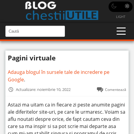
LIGHT
C
a
C
a
u
u
t
t
ă
Pagini virtuale
î
ă
n
S
î
i
Adauga blogul în sursele tale de incredere pe
t
n
e
Google
.
s
i
Actualizare: noiembrie 10, 2022
Comentează
t
e
Astazi ma uitam ca in fiecare zi peste anumite pagini
ale diferitelor site-uri, pe care le urmaresc. Voiam sa
aflu noutati despre orice, de fapt cautam ceva din
care sa ma inspir si sa pot scrie mai departe asa
cum mi-am stabilit singura si programul de scris.