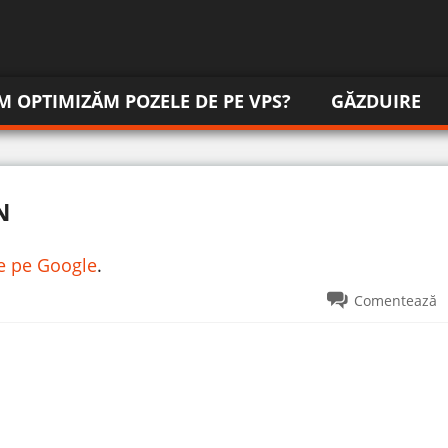
M OPTIMIZĂM POZELE DE PE VPS?
GĂZDUIRE
N
re pe Google
.
Comentează