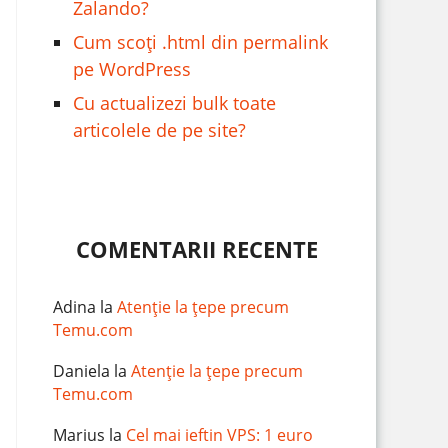
Zalando?
Cum scoți .html din permalink
pe WordPress
Cu actualizezi bulk toate
articolele de pe site?
COMENTARII RECENTE
Adina
la
Atenție la țepe precum
Temu.com
Daniela
la
Atenție la țepe precum
Temu.com
Marius
la
Cel mai ieftin VPS: 1 euro