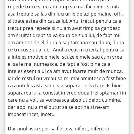
repede trece si nu am timp sa mai fac nimic si uita
asa trebuie sa las din lucrurile de azi pe maine, offf,
si toate astea din cauza lui. Anul trecut pentru ca a
trecut prea repede si nu am avut timp sa gandesc
am si uitat drept sa va spun de ziua lui, de fapt mi-
am amintit de el dupa o saptamana sau doua, dupa
ce trecuse ziua lui… Anul trecut m-a iertat pentru ca
a inteles motivele mele, scuzele mele sau cum vrea
el sa le mai numeasca, de fapt a fost bine ca a
inteles esentialul ca am avut foarte mult de munca,
iar de restul nu vreau sa-mi mai amintesc a fost bine
ca a inteles asta si nu s-a suparat prea tare. Ei bine
supararea lui a constat in vreo doua trei sptamani in
care nu a voit sa vorbeasca absolut deloc cu mine,
dar apoi nu a mai putut sa se abtina si ne-am
impacat incet, incet…
Dar anul asta sper sa fie ceva diferit, diferit si