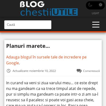
LIGHT
C
a
C
a
u
u
t
t
ă
Planuri marete…
î
ă
n
S
î
i
Adauga blogul în sursele tale de incredere pe
t
n
e
Google
.
s
i
Actualizare: noiembrie 10, 2022
Comentează
t
e
In curand va veni si ziua varului meu… ce este drept
nu ma gandeam ca va trece timpul atat de repede,
pur si simplu ma gandeam ca poate intr-o zi am sa-l
reusesc sa il pacalesc si poate voi gasi acea cheie,
care ma va ajuta sa-l opresc in loc.
Parca prea