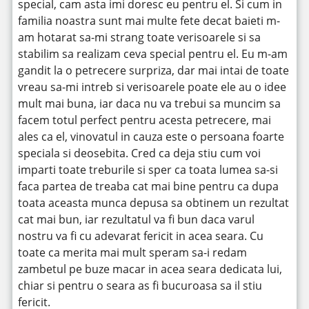
special, cam asta imi doresc eu pentru el. Si cum in
familia noastra sunt mai multe fete decat baieti m-
am hotarat sa-mi strang toate verisoarele si sa
stabilim sa realizam ceva special pentru el. Eu m-am
gandit la o petrecere surpriza, dar mai intai de toate
vreau sa-mi intreb si verisoarele poate ele au o idee
mult mai buna, iar daca nu va trebui sa muncim sa
facem totul perfect pentru acesta petrecere, mai
ales ca el, vinovatul in cauza este o persoana foarte
speciala si deosebita. Cred ca deja stiu cum voi
imparti toate treburile si sper ca toata lumea sa-si
faca partea de treaba cat mai bine pentru ca dupa
toata aceasta munca depusa sa obtinem un rezultat
cat mai bun, iar rezultatul va fi bun daca varul
nostru va fi cu adevarat fericit in acea seara. Cu
toate ca merita mai mult speram sa-i redam
zambetul pe buze macar in acea seara dedicata lui,
chiar si pentru o seara as fi bucuroasa sa il stiu
fericit.