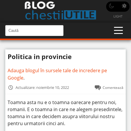
LIGHT
C
a
C
a
u
u
t
t
ă
Politica in provincie
î
ă
n
S
î
i
Adauga blogul în sursele tale de incredere pe
t
n
e
Google
.
s
i
Actualizare: noiembrie 10, 2022
Comentează
t
e
Toamna asta nu e o toamna oarecare pentru noi,
romanii. E o toamna in care ne alegem presedintele,
toamna in care decidem asupra viitorului nostru
pentru urmatorii cinci ani.