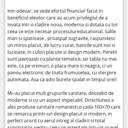
Intr-adevar, se vede efortul financiar facut in
beneficiul elevilor care au acum privilegiul de a
invata intr-o cladire noua, moderna si dotata cu tot
ceea ce este necesar procesului educational. Salile
mari si spatioase , proaspat zugravite, raspandesc
un miros placut, de lucru curat, bancile sunt noi si
lucioase, in culori placute si design modern. Peretii
sunt pavoazati cu planse tematice, iar tabla nu mai
este, ca pe vremuri, o placa mare si neagra, ci un
panou electronic de toata frumusetea, cu stergere
automata. Asa ca adio burete spalat in timpul orei!
Mi–au placut mult grupurile sanitare, deosebit de
moderne si cu un aspect impecabil. Directiunea a
ales produse sanitare romanesti,o cada 160×70 care
se remarca printr-un design placut si modern, in
perfect acord cu aerul intreg al cladirii si total
suprinzator pentru ceea ce asteptam intr-un orasel