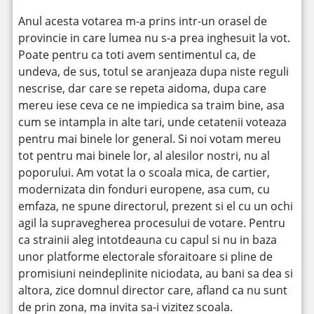
Anul acesta votarea m-a prins intr-un orasel de
provincie in care lumea nu s-a prea inghesuit la vot.
Poate pentru ca toti avem sentimentul ca, de
undeva, de sus, totul se aranjeaza dupa niste reguli
nescrise, dar care se repeta aidoma, dupa care
mereu iese ceva ce ne impiedica sa traim bine, asa
cum se intampla in alte tari, unde cetatenii voteaza
pentru mai binele lor general. Si noi votam mereu
tot pentru mai binele lor, al alesilor nostri, nu al
poporului. Am votat la o scoala mica, de cartier,
modernizata din fonduri europene, asa cum, cu
emfaza, ne spune directorul, prezent si el cu un ochi
agil la supravegherea procesului de votare. Pentru
ca strainii aleg intotdeauna cu capul si nu in baza
unor platforme electorale sforaitoare si pline de
promisiuni neindeplinite niciodata, au bani sa dea si
altora, zice domnul director care, afland ca nu sunt
de prin zona, ma invita sa-i vizitez scoala.