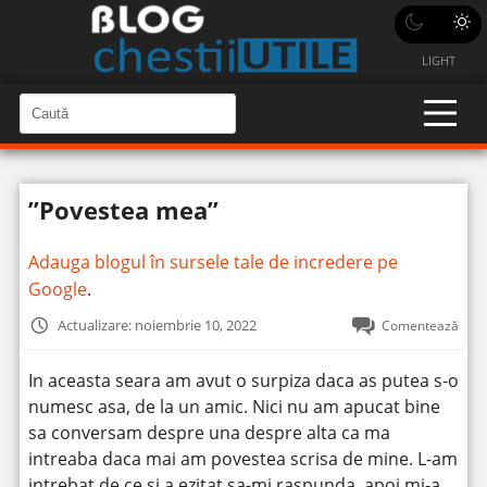
LIGHT
C
a
C
a
u
u
t
t
ă
”Povestea mea”
î
ă
n
S
î
i
Adauga blogul în sursele tale de incredere pe
t
n
e
Google
.
s
i
Actualizare: noiembrie 10, 2022
Comentează
t
e
In aceasta seara am avut o surpiza daca as putea s-o
numesc asa, de la un amic. Nici nu am apucat bine
sa conversam despre una despre alta ca ma
intreaba daca mai am povestea scrisa de mine.
L-am
intrebat de ce si a ezitat sa-mi raspunda, apoi mi-a