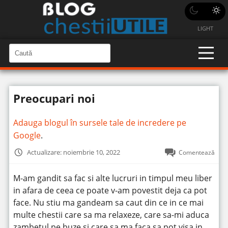
LIGHT
C
a
C
a
u
u
t
t
ă
Preocupari noi
î
ă
n
S
î
i
Adauga blogul în sursele tale de incredere pe
t
n
e
Google
.
s
i
Actualizare: noiembrie 10, 2022
Comentează
t
e
M-am gandit sa fac si alte lucruri in timpul meu liber
in afara de ceea ce poate v-am povestit deja ca pot
face.
Nu stiu ma gandeam sa caut din ce in ce mai
multe chestii care sa ma relaxeze, care sa-mi aduca
zambetul pe buze si care sa ma faca sa pot visa in