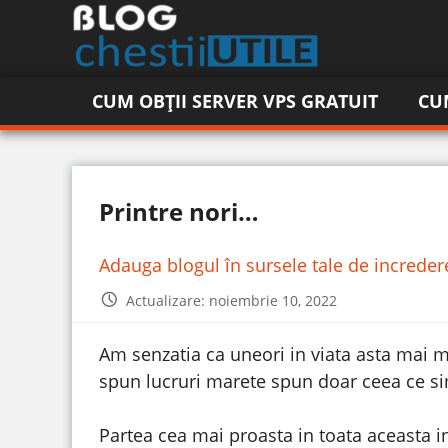
CUM OBȚII SERVER VPS GRATUIT
CU
Printre nori…
Adauga blogul în sursele tale de increde
Actualizare: noiembrie 10, 2022
Am senzatia ca uneori in viata asta mai m
spun lucruri marete spun doar ceea ce si
Partea cea mai proasta in toata aceasta 