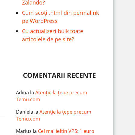
Zalando?
Cum scoți .html din permalink
pe WordPress
Cu actualizezi bulk toate
articolele de pe site?
COMENTARII RECENTE
Adina
la
Atenție la țepe precum
Temu.com
Daniela
la
Atenție la țepe precum
Temu.com
Marius
la
Cel mai ieftin VPS: 1 euro