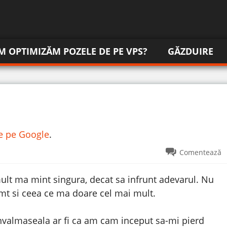
M OPTIMIZĂM POZELE DE PE VPS?
GĂZDUIRE
re pe Google
.
Comentează
ult ma mint singura, decat sa infrunt adevarul. Nu
mt si ceea ce ma doare cel mai mult.
invalmaseala ar fi ca am cam inceput sa-mi pierd