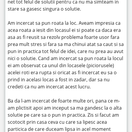
net tot felul de solutii pentru ca nu ma simteam in
stare sa gasesc singura o solutie.
Am incercat sa pun roata la loc. Aveam impresia ca
acea roata a iesit din locasul ei si poate ca daca era
asa as fi reusit sa rezolv problema foarte usor fara
prea mult stres si fara sa ma chinui atat sa caut si sa
pun in practica tot felul de idei, care nu prea au avut
nici o solutie. Cand am incercat sa pun roata la locul
ei am observat ca unul din locasele (piciorusele)
acelei roti era rupta si oricat as fi incercat eu sa o
prind in acelasi locas a fost in zadar, dar sa nu
credeti ca nu am incercat acest lucru.
Ba da l-am incercat de foarte multe ori, pana ce m-
am plictisit apoi am inceput sa ma gandesc la o alta
solutie pe care sa o pun in practica. Zis si facut am
scotocit prin casa ceva cu care sa lipesc acea
particica de care duceam lipsa in acel moment