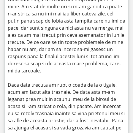
mine.
Am stat de multe ori si m-am gandit ca poate
n-ar strica sa nu imi mai iau liber cateva zile, cel
putin pana scap de fobia asta tampita care nu imi da
pace, dar sunt singura ca nici asta nu va merge, mai
ales ca am mai trecut prin ceva asemanator in lunile
trecute. De ce oare se tin toate problemele de mine
habar nu am, dar am sa incerc sa-mi gasesc un
raspuns pana la finalul acestei luni si tot atunci imi
doresc sa scap si de aceasta mare problema, care-
mi da tarcoale.
Daca data trecuta am rupt o coada de la o tigaie,
acum am facut alta trasnaie. De data asta m-am
leganat prea mult in scaunul meu de la biroul de
acasa si i-am stricat o rola, din pacate. Am incercat
eu sa rezolv trasnaia inainte sa vina prietenul meu si
sa afle de aceasta prostie, dar a fost inevitabil. Pana
sa ajunga el acasa si sa vada grozavia am cautat pe