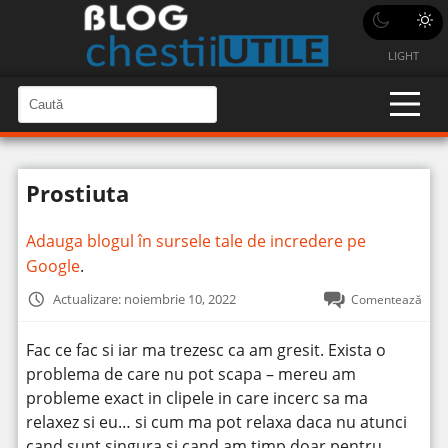
LIGHT
C
a
C
a
u
u
t
t
ă
Prostiuta
î
ă
n
S
î
i
Adauga blogul în sursele tale de incredere pe
t
n
e
Google
.
s
i
Actualizare: noiembrie 10, 2022
Comentează
t
e
Fac ce fac si iar ma trezesc ca am gresit. Exista o
problema de care nu pot scapa – mereu am
probleme exact in clipele in care incerc sa ma
relaxez si eu… si cum ma pot relaxa daca nu atunci
cand sunt singura si cand am timp doar pentru