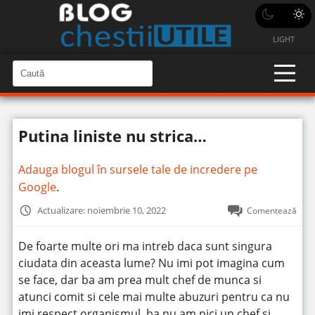
LIGHT
C
a
C
a
u
u
t
t
ă
Putina liniste nu strica…
î
ă
n
S
î
i
Adauga blogul în sursele tale de incredere pe
t
n
e
Google
.
s
i
Actualizare: noiembrie 10, 2022
Comentează
t
e
De foarte multe ori ma intreb daca sunt singura
ciudata din aceasta lume?
Nu imi pot imagina cum
se face, dar ba am prea mult chef de munca si
atunci comit si cele mai multe abuzuri pentru ca nu
imi respect organismul, ba nu am nici un chef si