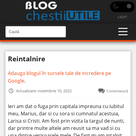
LIGHT
C
a
C
a
u
u
t
t
ă
Reintalnire
î
ă
n
S
î
i
Adauga blogul în sursele tale de incredere pe
t
n
e
Google
.
s
i
Actualizare: noiembrie 10, 2022
Comentează
t
e
Ieri am dat o fuga prin capitala impreuna cu iubitul
meu, Marius, dar si cu sora si cumnatul acestuia,
Larisa si Cristi.
Am fost prin vizita la targul de nunti,
dar printre multe altele am reusit sa ma vad si cu
una dintre verisoarele mele. De fapt m-am intalnit