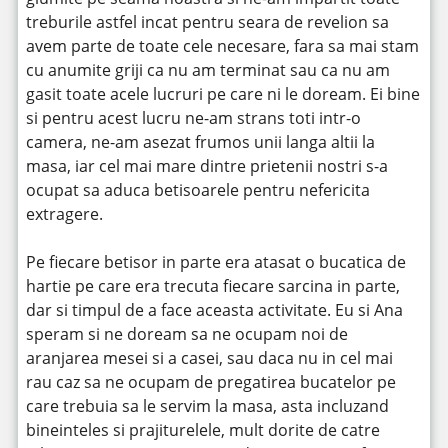
treburile astfel incat pentru seara de revelion sa
avem parte de toate cele necesare, fara sa mai stam
cu anumite griji ca nu am terminat sau ca nu am
gasit toate acele lucruri pe care ni le doream.
Ei bine
si pentru acest lucru ne-am strans toti intr-o
camera, ne-am asezat frumos unii langa altii la
masa, iar cel mai mare dintre prietenii nostri s-a
ocupat sa aduca betisoarele pentru nefericita
extragere.
Pe fiecare betisor in parte era atasat o bucatica de
hartie pe care era trecuta fiecare sarcina in parte,
dar si timpul de a face aceasta activitate. Eu si Ana
speram si ne doream sa ne ocupam noi de
aranjarea mesei si a casei, sau daca nu in cel mai
rau caz sa ne ocupam de pregatirea bucatelor pe
care trebuia sa le servim la masa, asta incluzand
bineinteles si prajiturelele, mult dorite de catre