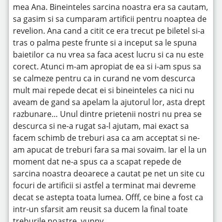
mea Ana. Bineinteles sarcina noastra era sa cautam,
sa gasim si sa cumparam artificii pentru noaptea de
revelion. Ana cand a citit ce era trecut pe biletel si-a
tras o palma peste frunte si a inceput sa le spuna
baietilor ca nu vrea sa faca acest lucru si ca nu este
corect. Atunci m-am apropiat de ea si i-am spus sa
se calmeze pentru ca in curand ne vom descurca
mult mai repede decat ei si bineinteles ca nici nu
aveam de gand sa apelam la ajutorul lor, asta drept
razbunare… Unul dintre prietenii nostri nu prea se
descurca si ne-a rugat sa-l ajutam, mai exact sa
facem schimb de treburi asa ca am acceptat si ne-
am apucat de treburi fara sa mai sovaim. Iar el la un
moment dat ne-a spus ca a scapat repede de
sarcina noastra deoarece a cautat pe net un site cu
focuri de artificii si astfel a terminat mai devreme
decat se astepta toata lumea. Offf, ce bine a fost ca
intr-un sfarsit am reusit sa ducem la final toate
treburile noastre. yuppy…