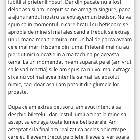
iubitii si prietenii nostri. Dar din pacate nu a fost
deloc asa si am inceput sa ne amagim singure, pana
a ajuns randul nostru sa extragem un betisor. Nu va
spun ca in momentul in care bratul cu betisoare se
apropia de mine si mai ales cand a trebuit sa extrag
unul, mana mea tremura intr-un hal de parca aveam
cele mai mari frisoane din lume. Prietenii mei nu au
pierdut nici o ocazie in a ma tachina pe aceasta
tema. La un momendat m-am suparat pe ei (am vrut
sa le vad reactia) si le-am spus ca nu voi mai extrage
si ca nu voi mai avea intentia sa mai fac absolut
nimic, caci doar asa i-am potolit din glumele lor
proaste.
Dupa ce am extras betisorul am avut intentia sa
deschid biletelul, dar restul lumii a tipat la mine sa
astept sa extraga toata lumea betisoarele. Am
asteptat si la final am realizat ca acelas obiectiv pe
care eu il aveam trecut pe biletel il avea si verisoara