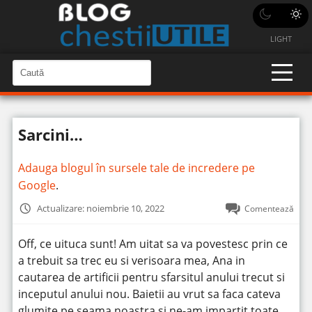
LIGHT
C
a
C
a
u
u
t
t
ă
Sarcini…
î
ă
n
S
î
i
Adauga blogul în sursele tale de incredere pe
t
n
e
Google
.
s
i
Actualizare: noiembrie 10, 2022
Comentează
t
e
Off, ce uituca sunt! Am uitat sa va povestesc prin ce
a trebuit sa trec eu si verisoara mea, Ana in
cautarea de artificii pentru sfarsitul anului trecut si
inceputul anului nou. Baietii au vrut sa faca cateva
glumite pe seama noastra si ne-am impartit toate