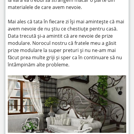
la vara va trebui să strângem măcar o parte din
materialele de care avem nevoie.
Mai ales că tata în fiecare zi își mai amintește că mai
avem nevoie de nu știu ce chestiuțe pentru casă.
Data trecută și-a amintit că are nevoie de prize
modulare. Norocul nostru că fratele meu a găsit
prize modulare la super preturi și nu ne-am mai
făcut prea multe griji și sper ca în continuare să nu
întâmpinăm alte probleme.