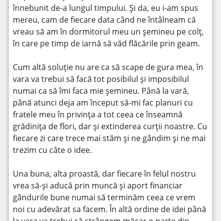
înnebunit de-a lungul timpului. Și da, eu i-am spus
mereu, cam de fiecare data când ne întâlneam că
vreau să am în dormitorul meu un șemineu pe colț,
în care pe timp de iarnă să văd flăcările prin geam.
Cum altă soluție nu are ca să scape de gura mea, în
vara va trebui să facă tot posibilul și imposibilul
numai ca să îmi faca mie șemineu. Până la vară,
până atunci deja am început să-mi fac planuri cu
fratele meu în privința a tot ceea ce înseamnă
grădinița de flori, dar și extinderea curții noastre. Cu
fiecare zi care trece mai stăm și ne gândim și ne mai
trezim cu câte o idee.
Una buna, alta proastă, dar fiecare în felul nostru
vrea să-și aducă prin muncă și aport financiar
gândurile bune numai să terminăm ceea ce vrem
noi cu adevărat sa facem. În altă ordine de idei până