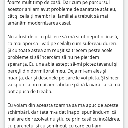
foarte mult timp de casă. Dar cum pe parcursul
acestor ani am avut probleme de sănatate atât eu,
cât și ceilalți membri ai familiei a trebuit să mai
amânăm modernizarea casei.
Nu a fost deloc o plăcere să mă simt neputincioasă,
ca mai apoi sa-i văd pe ceilalți cum sufereau dureri.
Și cu toate astea am reușit să trecem peste acele
probleme și să încercăm să nu ne pierdem
speranța. Eu una abia astept să-mi pictez tavanul și
pereții din dormitorul meu. Deja mi-am ales și
nuanța, dar și desenele pe care le voi picta. Și sincer
va spun ca nu mai am rabdare până la vară ca să mă
pot apuca de treabă.
Eu voiam din această toamnă să mă apuc de aceste
schimbări, dar tata m-a dat înapoi spunându-mi că
mai are de rezolvat nu știu ce prin casă cu încălzirea,
cu parchetul și cu șemineul, cu care eu l-am