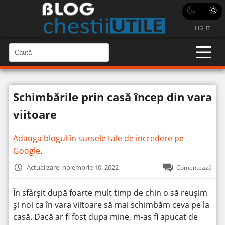
LIGHT
C
a
C
a
u
u
t
t
ă
Schimbările prin casă încep din vara
î
ă
n
S
î
viitoare
i
t
n
e
s
Adauga blogul în sursele tale de incredere pe
i
Google
.
t
Actualizare: noiembrie 10, 2022
Comentează
e
În sfârșit după foarte mult timp de chin o să reușim
și noi ca în vara viitoare să mai schimbăm ceva pe la
casă.
Dacă ar fi fost dupa mine, m-as fi apucat de