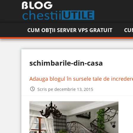
CUM OBȚII SERVER VPS GRATUIT
CU
schimbarile-din-casa
Adauga blogul în sursele tale de increde
Scris pe decembrie 13, 2015