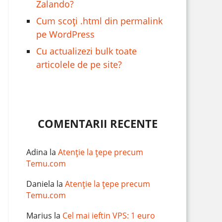
Zalando?
Cum scoți .html din permalink
pe WordPress
Cu actualizezi bulk toate
articolele de pe site?
COMENTARII RECENTE
Adina
la
Atenție la țepe precum
Temu.com
Daniela
la
Atenție la țepe precum
Temu.com
Marius
la
Cel mai ieftin VPS: 1 euro