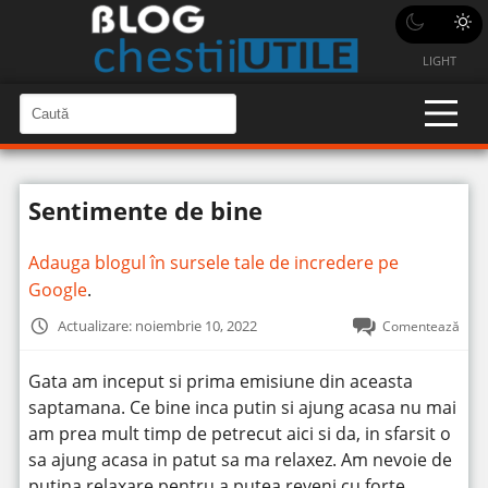
LIGHT
C
a
C
a
u
u
t
t
ă
Sentimente de bine
î
ă
n
S
î
i
Adauga blogul în sursele tale de incredere pe
t
n
e
Google
.
s
i
Actualizare: noiembrie 10, 2022
Comentează
t
e
Gata am inceput si prima emisiune din aceasta
saptamana.
Ce bine inca putin si ajung acasa nu mai
am prea mult timp de petrecut aici si da, in sfarsit o
sa ajung acasa in patut sa ma relaxez. Am nevoie de
putina relaxare pentru a putea reveni cu forte