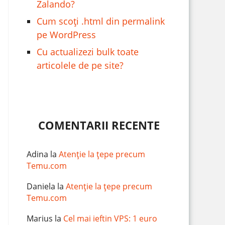
Zalando?
Cum scoți .html din permalink
pe WordPress
Cu actualizezi bulk toate
articolele de pe site?
COMENTARII RECENTE
Adina
la
Atenție la țepe precum
Temu.com
Daniela
la
Atenție la țepe precum
Temu.com
Marius
la
Cel mai ieftin VPS: 1 euro