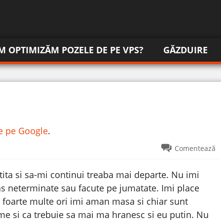
M OPTIMIZĂM POZELE DE PE VPS?
GĂZDUIRE
re pe Google
.
Comentează
ita si sa-mi continui treaba mai departe. Nu imi
las neterminate sau facute pe jumatate.
Imi place
 foarte multe ori imi aman masa si chiar sunt
me si ca trebuie sa mai ma hranesc si eu putin. Nu