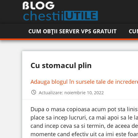
CUM OBȚII SERVER VPS GRATUIT
CU
Cu stomacul plin
Adauga blogul în sursele tale de increde
Actualizare: noiembrie 10, 2022
Dupa o masa copioasa acum pot sta linist
place sa incep lucruri, ca mai apoi sa le 
cand incep ceva sa si termin, de aceea de
momente cand efectiv uit ca imi este foa