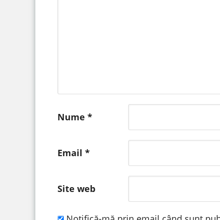
Nume
*
Email
*
Site web
Notifică-mă prin email când sunt publ