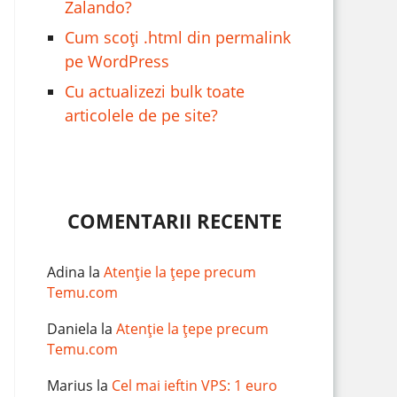
Zalando?
Cum scoți .html din permalink
pe WordPress
Cu actualizezi bulk toate
articolele de pe site?
COMENTARII RECENTE
Adina
la
Atenție la țepe precum
Temu.com
Daniela
la
Atenție la țepe precum
Temu.com
Marius
la
Cel mai ieftin VPS: 1 euro