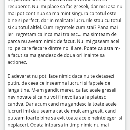
recuperez.
Nu imi place sa fac greseli, dar nici asa nu
mai pot continua sa ma mint singura ca totul este
bine si perfect, dar in realitate lucrurile stau cu totul
si cu totul altfel. Cum regretele cum stai? Pana mai
ieri regretam ca inca mai traiesc… ma simteam de
parca nu aveam nimic de facut. Nu imi gaseam acel
rol pe care fiecare dintre noi il are. Poate ca asta m-
a facut sa ma gandesc de doua ori inainte sa
actionez.
E adevarat nu poti face nimic daca nu te detasezi
putin, de ceea ce inseamna lucruri si faptele de
langa tine. M-am gandit mereu ca fac acele greseli
nevinovate si ca nu voi fi nevoita sa le platesc
candva. Dar acum cand ma gandesc la toate acele
lucruri imi dau seama cat de mult am gresit, cand
puteam foarte bine sa evit toate acele neintelegeri si
neplaceri. Odata intoarsa in timp nimic nu mai