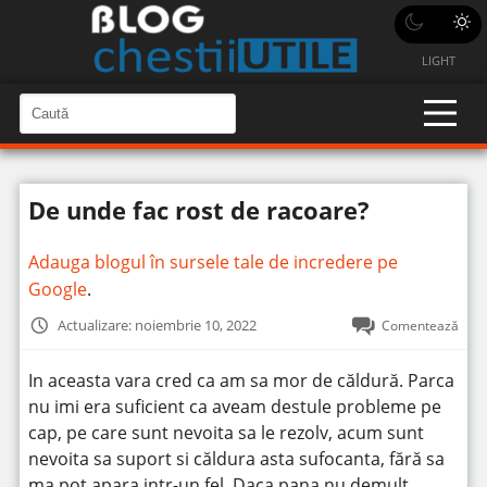
LIGHT
C
a
C
a
u
u
t
t
ă
De unde fac rost de racoare?
î
ă
n
S
î
i
Adauga blogul în sursele tale de incredere pe
t
n
e
Google
.
s
i
Actualizare: noiembrie 10, 2022
Comentează
t
e
In aceasta vara cred ca am sa mor de căldură. Parca
nu imi era suficient ca aveam destule probleme pe
cap, pe care sunt nevoita sa le rezolv, acum sunt
nevoita sa suport si căldura asta sufocanta, fără sa
ma pot apara intr-un fel. Daca pana nu demult