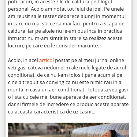
poti racori, in aceste zile de caldura pe blogul
personal. Acolo am notat tot felul de idei. Pe unele
am reusit sa le testez deoarece ajungi in momentul
in care nu mai stii ce sa mai faci, pentru a scapa de
caldura, iar pe altele nu le-am pus inca in practica
intrucat nu m-am simtit in stare sa realizez aceste
lucruri, pe care eu le consider marunte.
Acolo, in acel
articol
postat pe al meu jurnal online
veti gasi cateva nedumeriri ale mele legate de aerul
conditionat, de ce nu l-am folosit pana acum si pe
cine a trebuit sa conving ca nu este nimic rau in a
monta in casa un aer conditionat. Totodata veti gasi
o lista cu cele mai bune aparate de aer conditionat,
dar si firmele de incredere ce produc aceste aparate
cu aceasta caracteristica de uz casnic.