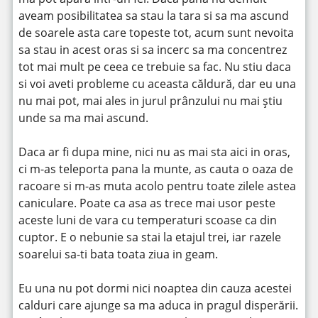
aveam posibilitatea sa stau la tara si sa ma ascund
de soarele asta care topeste tot, acum sunt nevoita
sa stau in acest oras si sa incerc sa ma concentrez
tot mai mult pe ceea ce trebuie sa fac. Nu stiu daca
si voi aveti probleme cu aceasta căldură, dar eu una
nu mai pot, mai ales in jurul prânzului nu mai știu
unde sa ma mai ascund.
Daca ar fi dupa mine, nici nu as mai sta aici in oras,
ci m-as teleporta pana la munte, as cauta o oaza de
racoare si m-as muta acolo pentru toate zilele astea
caniculare. Poate ca asa as trece mai usor peste
aceste luni de vara cu temperaturi scoase ca din
cuptor. E o nebunie sa stai la etajul trei, iar razele
soarelui sa-ti bata toata ziua in geam.
Eu una nu pot dormi nici noaptea din cauza acestei
calduri care ajunge sa ma aduca in pragul disperării.