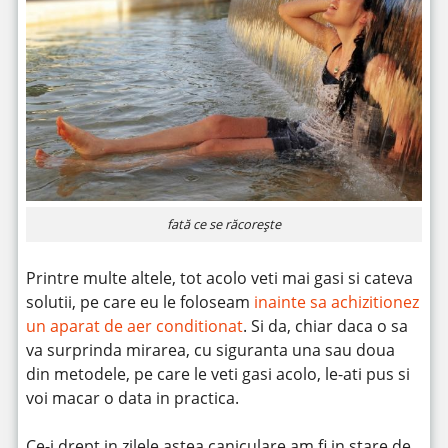
fată ce se răcorește
Printre multe altele, tot acolo veti mai gasi si cateva
solutii, pe care eu le foloseam
inainte sa achizitionez
un aparat de aer conditionat
. Si da, chiar daca o sa
va surprinda mirarea, cu siguranta una sau doua
din metodele, pe care le veti gasi acolo, le-ati pus si
voi macar o data in practica.
Ce-i drept in zilele astea caniculare am fi in stare de